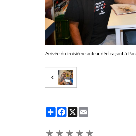
Arrivée du troisième auteur dédicaçant à Par
Partager
Facebook
X
Email
★
★
★
★
★