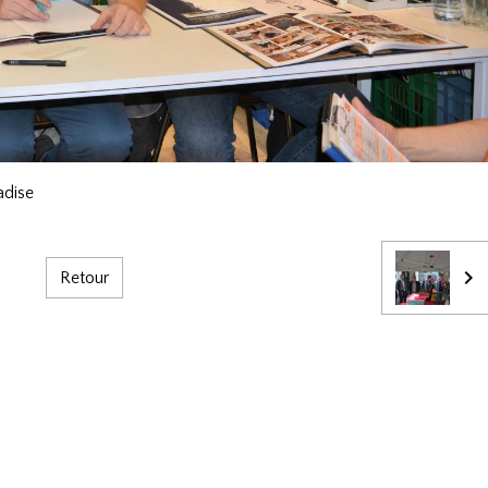
adise
Retour