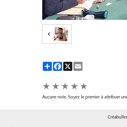
Partager
Facebook
X
Email
★
★
★
★
★
Aucune note. Soyez le premier à attribuer une
Créabulles