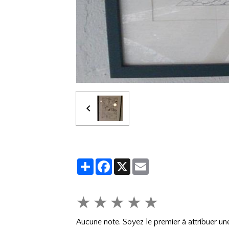
Partager
Facebook
X
Email
★
★
★
★
★
Aucune note. Soyez le premier à attribuer une