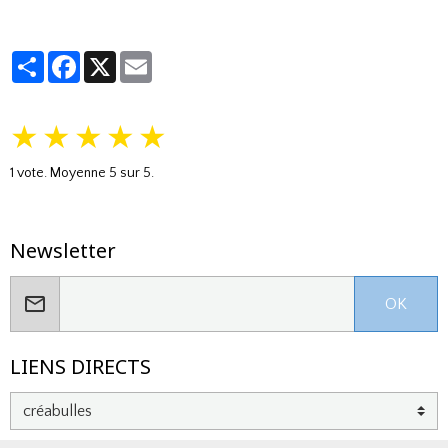
Partager
Facebook
X
Email
★
★
★
★
★
1
vote. Moyenne
5
sur 5.
Newsletter
OK
LIENS DIRECTS