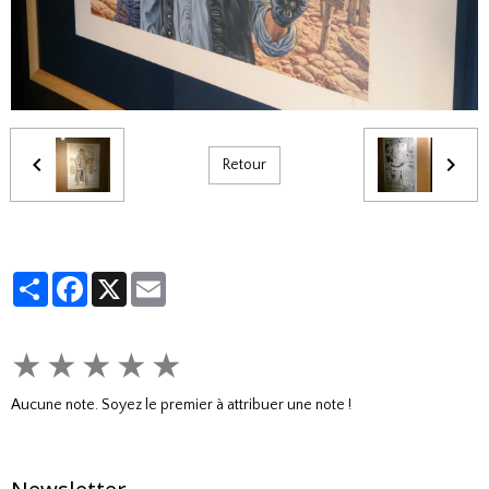
Retour
Partager
Facebook
X
Email
★
★
★
★
★
Aucune note. Soyez le premier à attribuer une note !