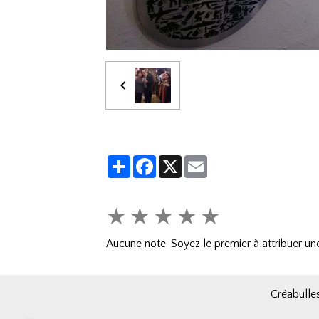
Partager
Facebook
X
Email
★
★
★
★
★
Aucune note. Soyez le premier à attribuer une
Créabulles