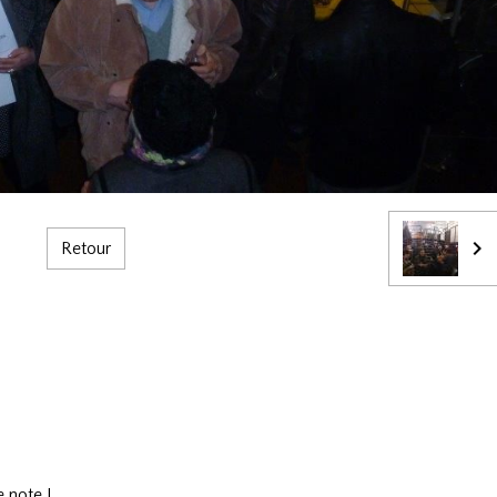
Retour
 note !