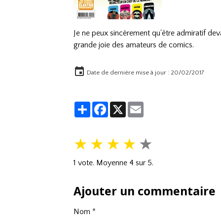
Je ne peux sincèrement qu'être admiratif deva
grande joie des amateurs de comics.
Date de dernière mise à jour : 20/02/2017
Partager
Facebook
X
Email
★
★
★
★
★
1
vote. Moyenne
4
sur 5.
Ajouter un commentaire
Nom