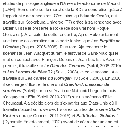
études de philologie anglaise à l'Université autonome de Madrid
(UAM). Son entrée sur le marché de la BD se concrétise grâce à
l'opportunité de rencontres. C'est ainsi qu'Eduardo Ocaña, qui
travaille sur Kookabura Universe (T7) grâce à sa rencontre avec
Didier Crisse le présente à Roke (de son vrai nom Roque
Gonzales). À la suite de cette rencontre, Aja et Roke entament
une longue collaboration sur la série fantastique
Les Fugitifs de
l'Ombre
(Paquet, 2005-2008). Plus tard, Aja rencontre le
scénariste Jean Wacquet durant le festival de Saint-Malo qui le
met en contact avec François Debois et Jean-Luc Istin. Avec le
premier, il travaille sur
Le Dieu des Cendres
(Soleil, 2008-2010)
et
Les Larmes de Fées
T2 (Soleil, 2008), avec le second, Aja
travaille sur
Les contes du Korrigan
T9 (Soleil, 2008). En 2010,
il se charge d'illustrer le one shot
Crawford, chasseur de
sorcières
(Soleil) sur un scénario de Nathaniel Legendre puis
s'engage sur
Elle
(Soleil, 2010-2013) sur un scénario d'Elie
Chouraqui. Aja décide alors de s'expatrier aux États-Unis où il
travaille d'abord sur diverses histoires courtes de la série
Skull-
Kickers
(Image Comics, 2011-2015) et
Pathfinder: Goblins !
(Dynamite Entertainment, 2012) avant de décrocher un contrat