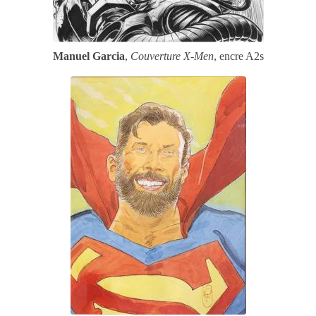
Manuel Garcia
,
Couverture X-Men
, encre A2
s