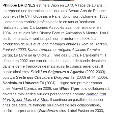
Philippe BRIONES
est né à Dijon en 1970. A l’âge de 19 ans, il
entreprend une formation classique aux Beaux-Arts de Beaune
puis rejoint le CFT Gobelins à Paris, dont il sort diplômé en 1993.
Il entame sa carrière professionnelle en tant qu'assistant
réalisateur chez Cartooners Associés avant de rejoindre, en
1994, les studios Walt Disney Feature Animation à Montreuil où il
participera activement jusqu’à leur fermeture en 2003 à la
production de plusieurs long métrages animés (
Hercule
,
Tarzan
,
Fantasia 2000
,
Kuzco l’empereur mégalo
,
Atlantide l’empire
perdu
,
Le Livre de la jungle 2
,
Frère des Ours
). Parallèlement, il
débute en 2002 une carrière de dessinateur de bande dessinée
dans le genre franco-belge mais aussi le comics américain. Il
publie ainsi chez Soleil
Les Seigneurs d’Agartha
(2002-2003)
puis
La Geste des Chevaliers Dragons
T2 (2003) et T4 (2006),
Kookabura Universe
T4 (2004). Il signe son premier contrat
chez
Marvel Comics
en 2006, sur
White Tiger
puis collaborera à
diverses mini-séries sur des personnages comme
Namor
,
Iron
Man
,
Spider-Man
, et
X-Men
. Il continue en parallèle de publier
chez des éditeurs français où il diversifie ses collaborations,
parfois surprenantes (
Wanderers
chez Label Fusion en 2003,