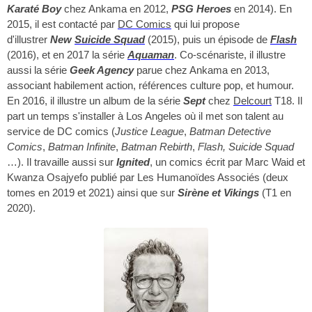
Karaté Boy
chez Ankama en 2012,
PSG Heroes
en 2014). En
2015, il est contacté par
DC Comics
qui lui propose
d'illustrer
New
Suicide Squad
(2015), puis un épisode de
Flash
(2016), et en 2017 la série
Aquaman
. Co-scénariste, il illustre
aussi la série
Geek Agency
parue chez Ankama en 2013,
associant habilement action, références culture pop, et humour.
En 2016, il illustre un album de la série
Sept
chez
Delcourt
T18. Il
part un temps s'installer à Los Angeles où il met son talent au
service de DC comics (
Justice League
,
Batman Detective
Comics
,
Batman Infinite
,
Batman Rebirth
,
Flash, Suicide Squad
…). Il travaille aussi sur
Ignited
, un comics écrit par Marc Waid et
Kwanza Osajyefo publié par Les Humanoïdes Associés (deux
tomes en 2019 et 2021) ainsi que sur
Sirène et Vikings
(T1 en
2020).