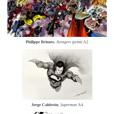
Philippe Briones
,
Avengers (print)
A2
Jorge Calderón
,
Superman
A4