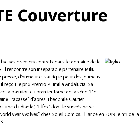
E Couverture
lise ses premiers contrats dans le domaine de la
7, il rencontre son inséparable partenaire Miki.
de presse, d'humour et satirique pour des journaux
il reçoit le prix Premio Plumilla Andalucia. Sa
ec la parution du premier tome de la série "De
ine Fracasse" d’après Théophile Gautier,
paume du diable", "Elfes" dont le succès ne se
orld War Wolves" chez Soleil Comics. Il lance en 2019 le n°1 de la
S !