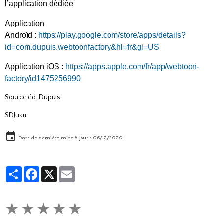
l’application dédiée
Application
Androïd :
https://play.google.com/store/apps/details?
id=com.dupuis.webtoonfactory&hl=fr&gl=US
Application iOS :
https://apps.apple.com/fr/app/webtoon-
factory/id1475256990
Source éd. Dupuis
SDJuan
Date de dernière mise à jour : 06/12/2020
Partager
Facebook
X
Email
★
★
★
★
★