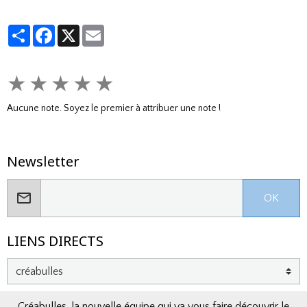
Partager
Facebook
X
Email
★
★
★
★
★
Aucune note. Soyez le premier à attribuer une note !
Newsletter
OK
LIENS DIRECTS
Créabulles, la nouvelle équipe qui va vous faire découvrir le